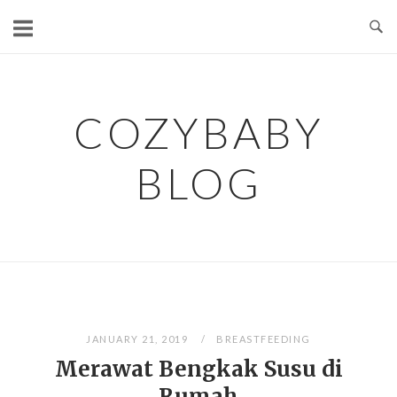
Skip
to
content
COZYBABY
BLOG
JANUARY 21, 2019
BREASTFEEDING
Merawat Bengkak Susu di
Rumah