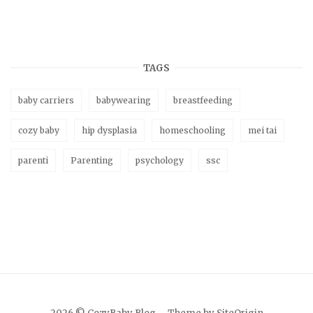
TAGS
baby carriers
babywearing
breastfeeding
cozy baby
hip dysplasia
homeschooling
mei tai
parenti
Parenting
psychology
ssc